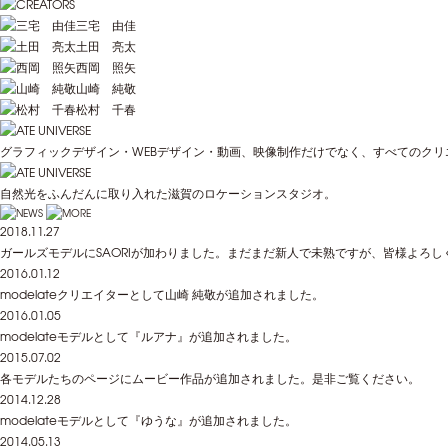
三宅 由佳
土田 亮太
西岡 照矢
山崎 純敬
松村 千春
グラフィックデザイン・WEBデザイン・動画、映像制作だけでなく、すべてのク
自然光をふんだんに取り入れた滋賀のロケーションスタジオ。
2018.11.27
ガールズモデルにSAORIが加わりました。まだまだ新人で未熟ですが、皆様よろ
2016.01.12
modelateクリエイターとして山崎 純敬が追加されました。
2016.01.05
modelateモデルとして『ルアナ』が追加されました。
2015.07.02
各モデルたちのページにムービー作品が追加されました。是非ご覧ください。
2014.12.28
modelateモデルとして『ゆうな』が追加されました。
2014.05.13