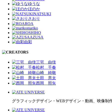
ゆうな
ほのか
NATSUKI
さおり
ROA
mariko
SHIHO
AZUSA
由彩
三宅 由佳
松村 千春
山崎 純敬
土田 亮太
西岡 照矢
グラフィックデザイン・WEBデザイン・動画、映像制